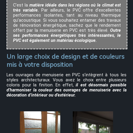
C’est la
matière idéale dans les régions où le climat est
très variable.
Par ailleurs, le PVC offre d’excellentes
performances isolantes, tant au niveau thermique
qu’acoustique. Si vous souhaitez entamer des travaux
de rénovation énergétique, sachez que le rendement
offert par la menuiserie en PVC est très élevé.
Outre
ses performances énergétiques très intéressantes, le
PVC est également un matériau écologique.
Un large choix de design et de couleurs
mis à votre disposition
Les ouvrages de menuiserie en PVC s’intègrent à tous les
styles architecturaux. Vous avez le choix entre plusieurs
coloris pour la finition. En effet,
il est désormais possible
d’harmoniser la couleur des ouvrages de menuiserie avec la
décoration d’intérieur ou d’extérieur.