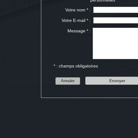
personnelles
Votre nom * :
Votre E-mail * :
Message * :
* : champs obligatoires